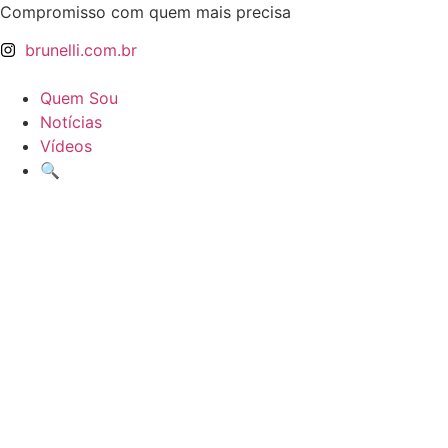
Ir
Compromisso com quem mais precisa
para
brunelli.com.br
o
conteúdo
Quem Sou
Notícias
Vídeos
🔍