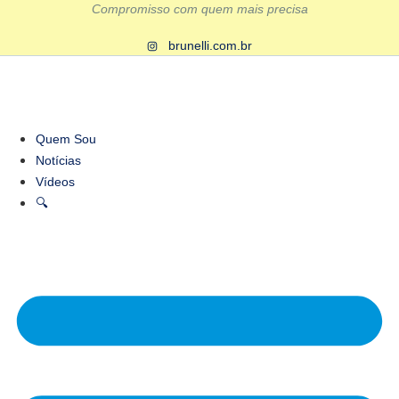
Ir
Compromisso com quem mais precisa
para
brunelli.com.br
o
conteúdo
Quem Sou
Notícias
Vídeos
🔍