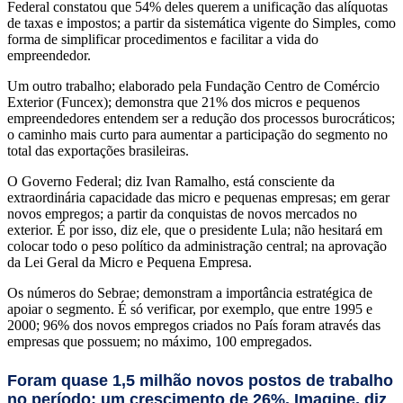
Federal constatou que 54% deles querem a unificação das alíquotas
de taxas e impostos; a partir da sistemática vigente do Simples, como
forma de simplificar procedimentos e facilitar a vida do
empreendedor.
Um outro trabalho; elaborado pela Fundação Centro de Comércio
Exterior (Funcex); demonstra que 21% dos micros e pequenos
empreendedores entendem ser a redução dos processos burocráticos;
o caminho mais curto para aumentar a participação do segmento no
total das exportações brasileiras.
O Governo Federal; diz Ivan Ramalho, está consciente da
extraordinária capacidade das micro e pequenas empresas; em gerar
novos empregos; a partir da conquistas de novos mercados no
exterior. É por isso, diz ele, que o presidente Lula; não hesitará em
colocar todo o peso político da administração central; na aprovação
da Lei Geral da Micro e Pequena Empresa.
Os números do Sebrae; demonstram a importância estratégica de
apoiar o segmento. É só verificar, por exemplo, que entre 1995 e
2000; 96% dos novos empregos criados no País foram através das
empresas que possuem; no máximo, 100 empregados.
Foram quase 1,5 milhão novos postos de trabalho
no período; um crescimento de 26%. Imagine, diz