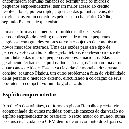
encontrassem fórmulas capazes de permitir que os micros e
pequenos empreendedores; tenham maior acesso ao crédito,
resolvendo-se, por exemplo, a questão das garantias reais; dos
exigidas dos empreendedores pelo sistema bancário. Crédito,
segundo Platiou, até que existe.
Uma das formas de amenizar o problema; diz ela, seria a
democratização do crédito; e parcerias de micro e pequenos
negócios; com grandes empresas, com o objetivo de conquistar
novos mercados externos. Uma das razões para esse tipo de
parceria; visto com bons olhos pelo Sebrae, é o elevado índice de
mortalidade das micro e pequenas empresas nacionais. Elas
geralmente fecham suas portas ainda; “crianças”, com no máximo
quatro anos de idade. Esse taxa elevada; de mortalidade; arrasta
consigo, segundo Platiou, um outro problema: a falta de visibilidade;
delas perante o mercado externo, dificultando a colocação de seus
produtos no competitivo mundo globalizado.
Espírito empreendedor
A redução dos trâmites, conforme explicou Ramalho; precisa vir
acompanhada de outras medidas; pontuais capazes de dar vazão ao
espírito empreendedor do brasileiro; o sexto maior do mundo; numa
pesquisa realizada pelo GEM dentro de um conjunto de 31 países.