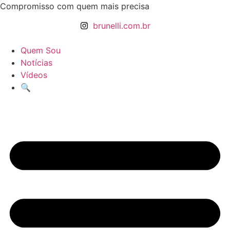
Ir
Compromisso com quem mais precisa
para
brunelli.com.br
o
conteúdo
Quem Sou
Notícias
Vídeos
🔍