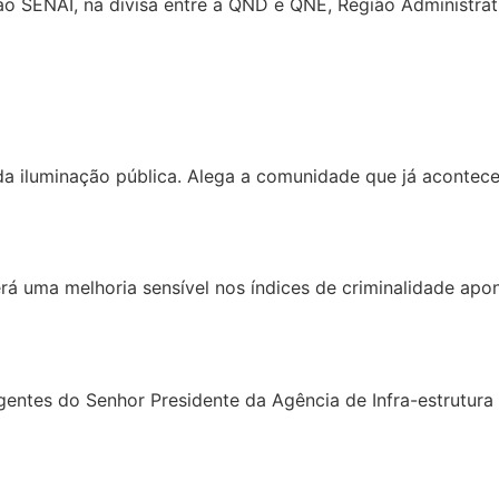
ao SENAI, na divisa entre a QND e QNE, Região Administrati
da iluminação pública. Alega a comunidade que já acontece
á uma melhoria sensível nos índices de criminalidade apont
rgentes do Senhor Presidente da Agência de Infra-estrutur