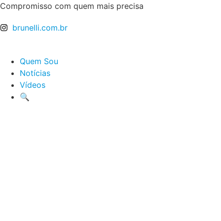
Ir
Compromisso com quem mais precisa
para
brunelli.com.br
o
conteúdo
Quem Sou
Notícias
Vídeos
🔍