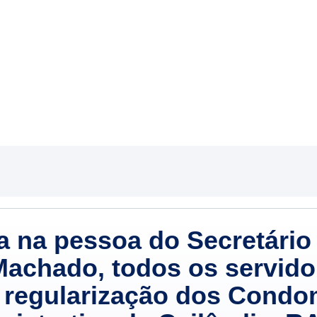
za na pessoa do Secretári
achado, todos os servidor
 regularização dos Condom