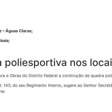
z – Águas Claras;
baia;
 poliesportiva nos loca
tura e Obras do Distrito Federal a construção de quadra po
t. 143; do seu Regimento Interno, sugere ao Senhor Secretár
na: