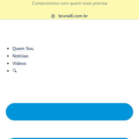
Ir
Compromisso com quem mais precisa
para
brunelli.com.br
o
conteúdo
Quem Sou
Notícias
Vídeos
🔍