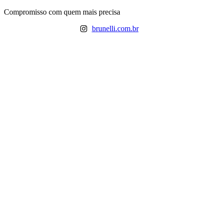
Ir
Compromisso com quem mais precisa
para
brunelli.com.br
o
conteúdo