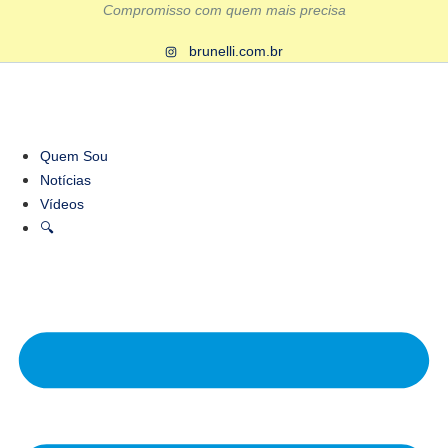
Ir
Compromisso com quem mais precisa
para
brunelli.com.br
o
conteúdo
Quem Sou
Notícias
Vídeos
🔍