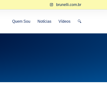
brunelli.com.br
Quem Sou
Notícias
Vídeos
🔍