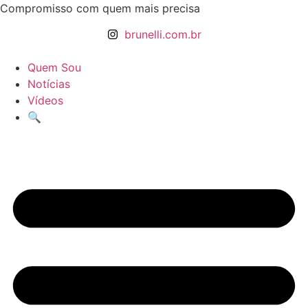
Ir
Compromisso com quem mais precisa
para
brunelli.com.br
o
conteúdo
Quem Sou
Notícias
Vídeos
🔍