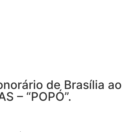
norário de Brasília ao
AS – “POPÓ”.