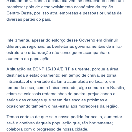
A cidade de Ceilândia a cada dia vem se destacando como um
promissor pólo de desenvolvimento econômico da região
Centro-Oeste, por isso atrai empresas e pessoas oriundas de
diversas partes do país.
Infelizmente, apesar do esforço desse Governo em diminuir
diferenças regionais; as benfeitorias governamentais de infra-
estrutura e urbanização não conseguem acompanhar o
aumento da população.
A situação na EQNP 15/19 A/E “H” é urgente, porque a área
destinada a estacionamento; em tempo de chuva, se torna
intransitável em virtude da lama acumulada no local e; em
tempo de seca, com a baixa umidade, algo comum em Brasília;
criam-se colossais redemoinhos de poeira, prejudicando a
saúde das crianças que saem das escolas próximas e
ocasionando também o mal-estar aos moradores da região.
Temos certeza de que se o nosso pedido for aceito, aumentar-
se-á o conforto daquela população que, tão bravamente;
colabora com o progresso de nossa cidade.