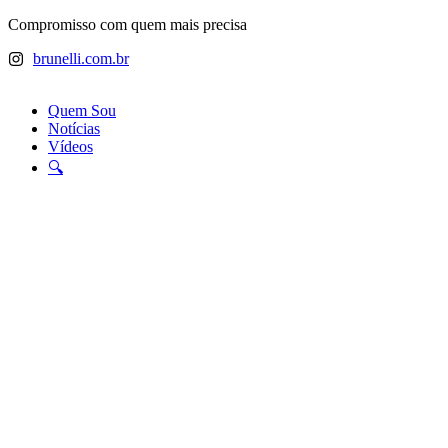
Ir
Compromisso com quem mais precisa
para
brunelli.com.br
o
conteúdo
Quem Sou
Notícias
Vídeos
🔍