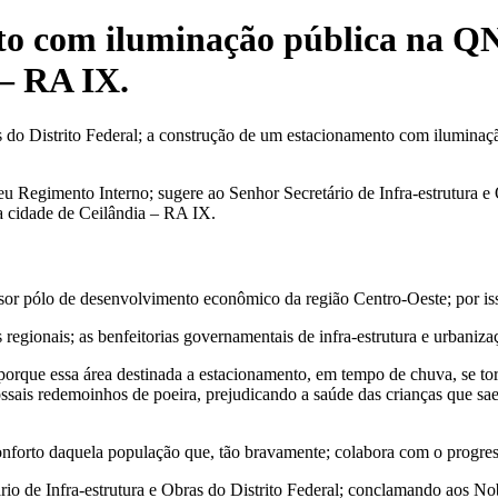
to com iluminação pública na QN
 – RA IX.
ras do Distrito Federal; a construção de um estacionamento com ilumin
seu Regimento Interno; sugere ao Senhor Secretário de Infra-estrutura 
a cidade de Ceilândia – RA IX.
r pólo de desenvolvimento econômico da região Centro-Oeste; por isso 
s regionais; as benfeitorias governamentais de infra-estrutura e urba
orque essa área destinada a estacionamento, em tempo de chuva, se tor
ssais redemoinhos de poeira, prejudicando a saúde das crianças que s
conforto daquela população que, tão bravamente; colabora com o progres
rio de Infra-estrutura e Obras do Distrito Federal; conclamando aos No