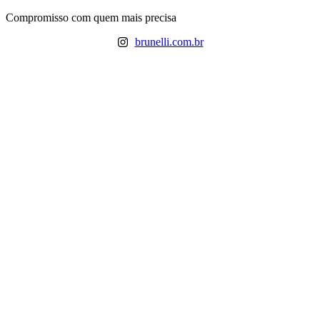
Ir
Compromisso com quem mais precisa
para
brunelli.com.br
o
conteúdo