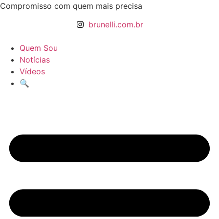
Ir
Compromisso com quem mais precisa
para
brunelli.com.br
o
conteúdo
Quem Sou
Notícias
Vídeos
🔍