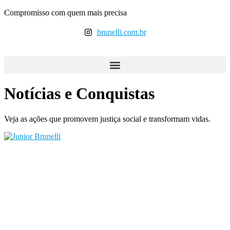
Ir
Compromisso com quem mais precisa
para
o
brunelli.com.br
conteúdo
Notícias e Conquistas
Veja as ações que promovem justiça social e transformam vidas.