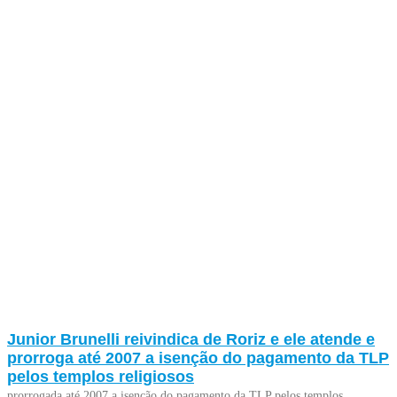
Junior Brunelli reivindica de Roriz e ele atende e
prorroga até 2007 a isenção do pagamento da TLP
pelos templos religiosos
prorrogada até 2007 a isenção do pagamento da TLP pelos templos